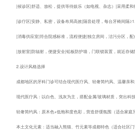
|候诊区|舒适、放松，提供等待娱乐（如电视、杂志）|采用柔和
|诊疗区|安静、私密，设备布局高效|隔音处理，每台牙椅间隔≥1
|消毒供应室|符合院感标准，流程便捷|独立房间，洁污分区，配
|放射室|防辐射，便捷安全|铅板防护墙，门联锁装置，就近存储
2.设计风格选择
成都地区的牙科门诊可结合现代医疗风、轻奢简约风、温馨亲和
现代医疗风：以白色、浅灰为主，搭配金属/玻璃材质，突出科技
轻奢简约风：原木色+低饱和度色彩，营造舒缓氛围（适合家庭牙
本土文化元素：适当融入熊猫、竹元素等成都特色（适合社区门