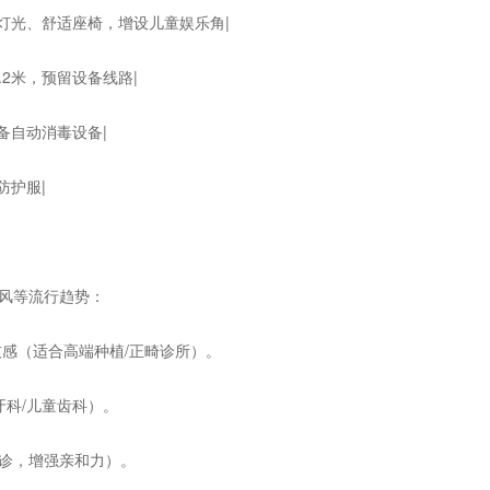
灯光、舒适座椅，增设儿童娱乐角|
.2米，预留设备线路|
备自动消毒设备|
防护服|
风等流行趋势：
感（适合高端种植/正畸诊所）。
科/儿童齿科）。
诊，增强亲和力）。